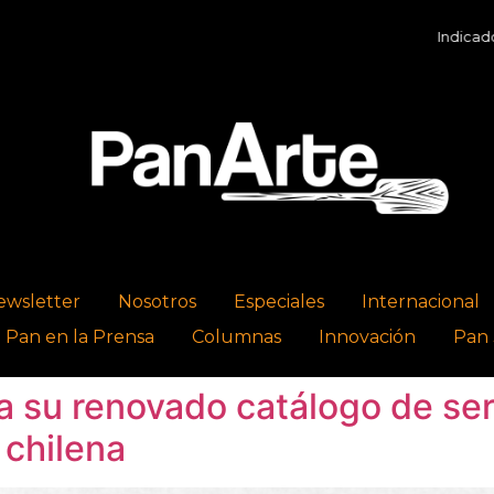
Indicadores 
ewsletter
Nosotros
Especiales
Internacional
l Pan en la Prensa
Columnas
Innovación
Pan 
 su renovado catálogo de ser
 chilena