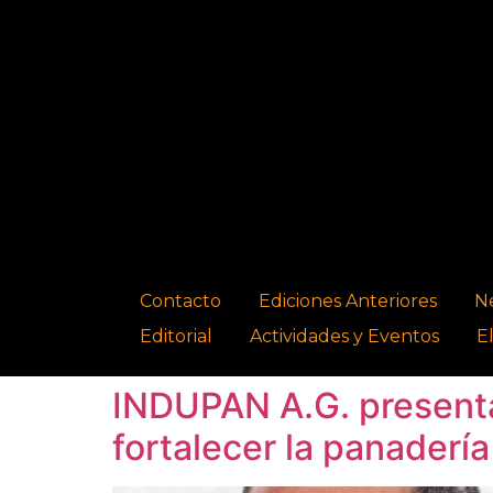
Contacto
Ediciones Anteriores
N
Editorial
Actividades y Eventos
E
INDUPAN A.G. presenta
fortalecer la panadería