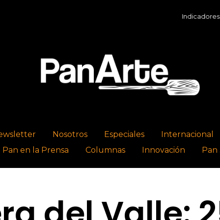
Indicadores Económic
ewsletter
Nosotros
Especiales
Internacional
l Pan en la Prensa
Columnas
Innovación
Pan 
ra del Valle: 