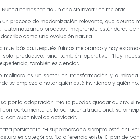
Nunca hemos tenido un año sin invertir en mejoras”.
n un proceso de modernización relevante, que apunta má
, automatizando procesos, mejorando estándares de hi
o describe como una evolución natural.
ta muy básica. Después fuimos mejorando y hoy estamos
es solo productivo, sino también operativo. “Hoy nece
experiencia, también es ciencia”.
o molinero es un sector en transformación y a mirada so
de se empieza a notar quién está invirtiendo y quién no
 pasa por la adaptación. “No te puedes quedar quieto. Si
 comportamiento de la panadería tradicional, su principa
na, con buen nivel de actividad”.
aza persistente. “El supermercado siempre está ahí. Po
postura es categórica. “La diferencia existe. El pan de pan