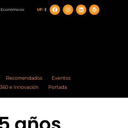
os:
UF:
$40.844,79
Dólar:
$913,86
Euro:
$1.053,08
Recomendados
Eventos
360 e Innovación
Portada
25 años