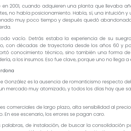
te en 2001, cuando adquieren una planta que llevaba añ
es, no había posicionamiento. Había, sí, una intuición y
cionado muy poco tiempo y después quedó abandonada.
erda.
todo vacío. Detrás estaba la experiencia de su suegr
 con décadas de trayectoria desde los años 60 y post
portó conocimiento técnico, sino también una forma de 
ería, a los insumos. Eso fue clave, porque uno no llega a e
erdona
de González es la ausencia de romanticismo respecto del 
un mercado muy atomizado, y todos los días hay que sali
nes comerciales de largo plazo, alta sensibilidad al prec
o. En ese escenario, los errores se pagan caro.
 palabras, de instalación, de buscar la consolidación 