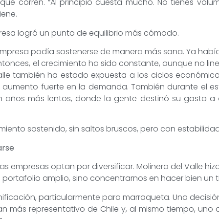
que corren. “Al principio cuesta mucho. No tienes volum
iene.
resa logró un punto de equilibrio más cómodo.
 empresa podía sostenerse de manera más sana. Ya había
entonces, el crecimiento ha sido constante, aunque no li
lle también ha estado expuesta a los ciclos económico
 aumento fuerte en la demanda. También durante el es
ron años más lentos, donde la gente destinó su gasto a
imiento sostenido, sin saltos bruscos, pero con estabilidad
arse
 empresas optan por diversificar. Molinera del Valle hiz
 portafolio amplio, sino concentrarnos en hacer bien un 
nificación, particularmente para marraqueta. Una decis
an más representativo de Chile y, al mismo tiempo, uno d