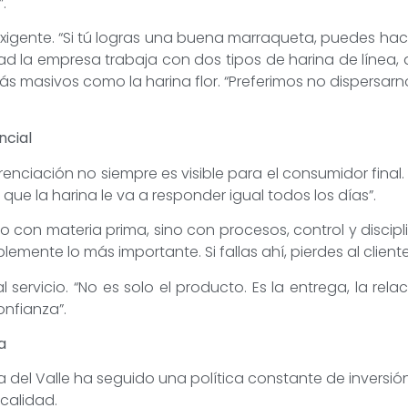
.
exigente. “Si tú logras una buena marraqueta, puedes hac
dad la empresa trabaja con dos tipos de harina de línea,
s masivos como la harina flor. “Preferimos no dispersar
ncial
erenciación no siempre es visible para el consumidor final.
r que la harina le va a responder igual todos los días”.
o con materia prima, sino con procesos, control y disci
emente lo más importante. Si fallas ahí, pierdes al cliente
 servicio. “No es solo el producto. Es la entrega, la re
nfianza”.
a
ra del Valle ha seguido una política constante de invers
calidad.