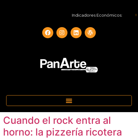
Indicadores Económicos:
UF
Cuando el rock entra al
horno: la pizzería ricotera