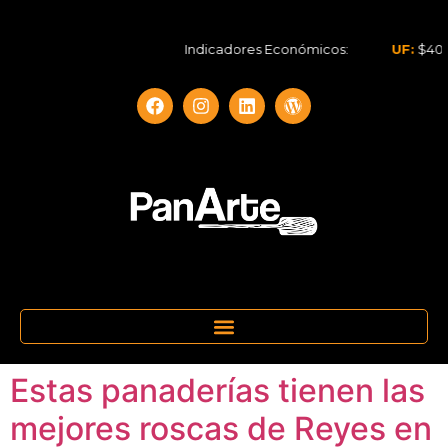
Indicadores Económicos:
UF:
$40.844,79
Estas panaderías tienen las
mejores roscas de Reyes en