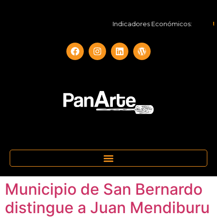
Indicadores Económicos:
UF
Municipio de San Bernardo
distingue a Juan Mendiburu