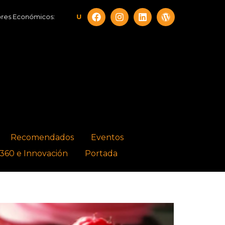
conómicos:
UF:
$40.844,79
Dólar:
$913,86
Euro:
$1
Recomendados
Eventos
360 e Innovación
Portada