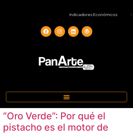
Indicadores Económicos:
UF
“Oro Verde”: Por qué el
pistacho es el motor de