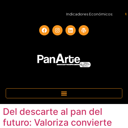
Indicadores Económicos:
UF
Del descarte al pan del
futuro: Valoriza convierte