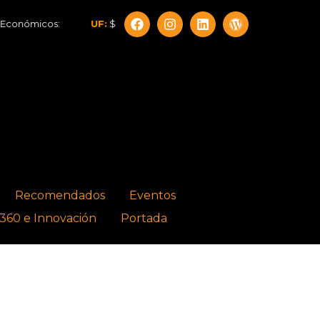
cos:
UF:
$40.844,79
Dólar:
$911,58
Euro:
$1.053,36
Recomendados
Eventos
360 e Innovación
Portada