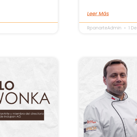
Leer Más
RpanarteAdmin
1 De