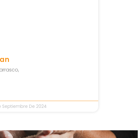
Pan
arrasco,
 Septiembre De 2024