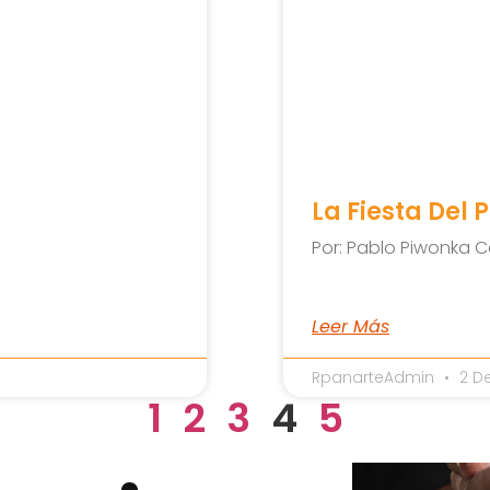
La Fiesta Del 
Por: Pablo Piwonka C
Leer Más
RpanarteAdmin
2 De
1
2
3
4
5