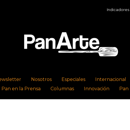
Indicadores Económi
ewsletter
Nosotros
Especiales
Internacional
l Pan en la Prensa
Columnas
Innovación
Pan 