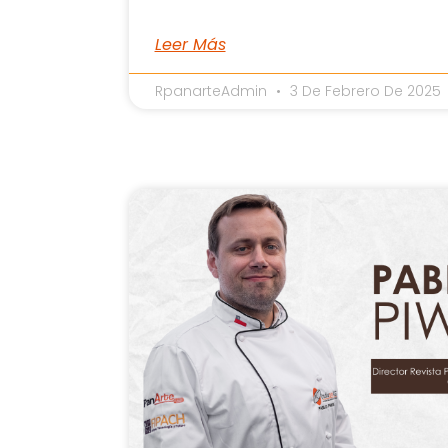
Leer Más
RpanarteAdmin
3 De Febrero De 2025