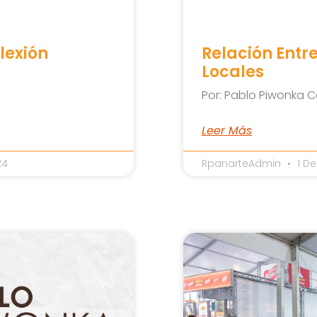
lexión
Relación Entr
Locales
Por: Pablo Piwonka C
Leer Más
24
RpanarteAdmin
1 De