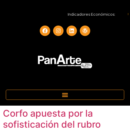
Indicadores Económicos:
UF
Corfo apuesta por la
sofisticación del rubro