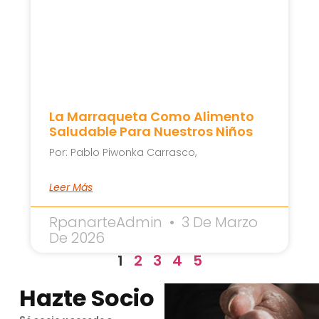
La Marraqueta Como Alimento
Saludable Para Nuestros Niños
Por: Pablo Piwonka Carrasco,
Leer Más
RpanarteAdmin
3 De Marzo
De 2026
1
2
3
4
5
Hazte Socio