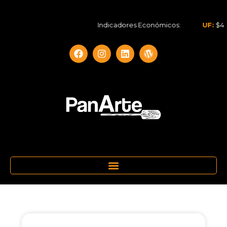
Indicadores Económicos:
UF:
$40.844