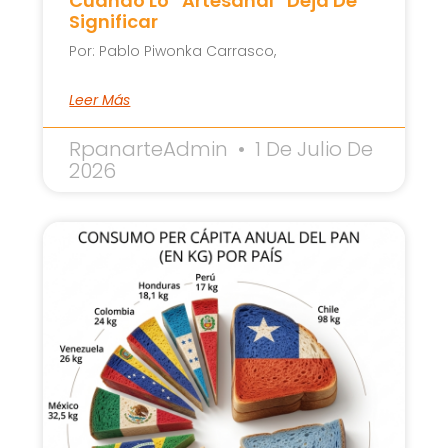
Cuando Lo “artesanal” Deja De
Significar
Por: Pablo Piwonka Carrasco,
Leer Más
RpanarteAdmin
1 De Julio De
2026