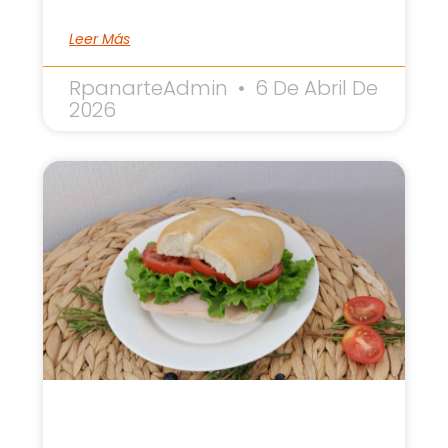
Leer Más
RpanarteAdmin
6 De Abril De
2026