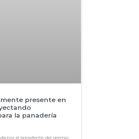
mente presente en
oyectando
ara la panadería
a por el presidente del gremio,