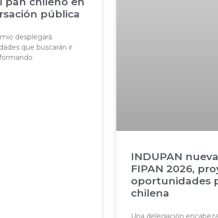
l pan chileno en
rsación pública
emio desplegará
dades que buscarán ir
nsformando
INDUPAN nueva
FIPAN 2026, pr
oportunidades p
chilena
Una delegación encabezad