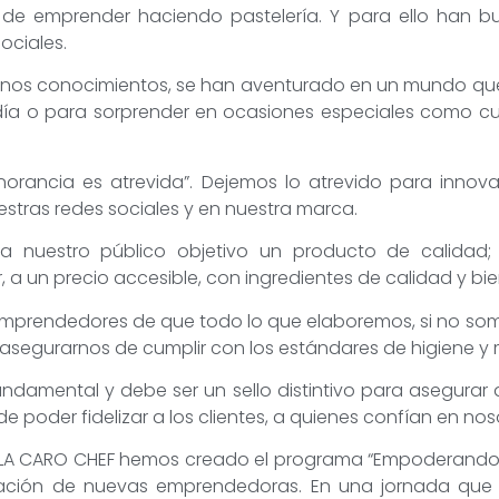
e emprender haciendo pastelería. Y para ello han bu
ociales.
enos conocimientos, se han aventurado en un mundo que
 a día o para sorprender en ocasiones especiales como 
norancia es atrevida”. Dejemos lo atrevido para innova
stras redes sociales y en nuestra marca.
a nuestro público objetivo un producto de calidad; 
, a un precio accesible, con ingredientes de calidad y b
emprendedores de que todo lo que elaboremos, si no so
asegurarnos de cumplir con los estándares de higiene y
fundamental y debe ser un sello distintivo para asegura
e poder fidelizar a los clientes, a quienes confían en nos
 LA CARO CHEF hemos creado el programa “Empoderando 
tación de nuevas emprendedoras. En una jornada qu