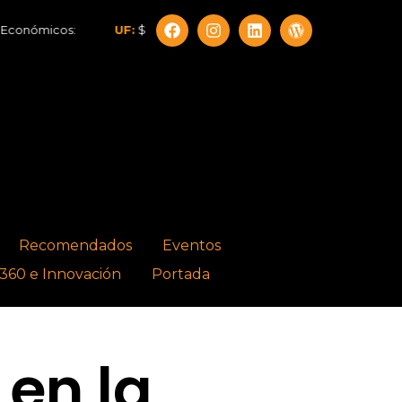
os:
UF:
$40.844,79
Dólar:
$913,86
Euro:
$1.053,08
Recomendados
Eventos
360 e Innovación
Portada
en la