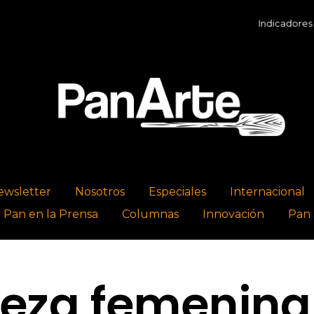
Indicadores Económic
ewsletter
Nosotros
Especiales
Internacional
l Pan en la Prensa
Columnas
Innovación
Pan 
reza femenina 