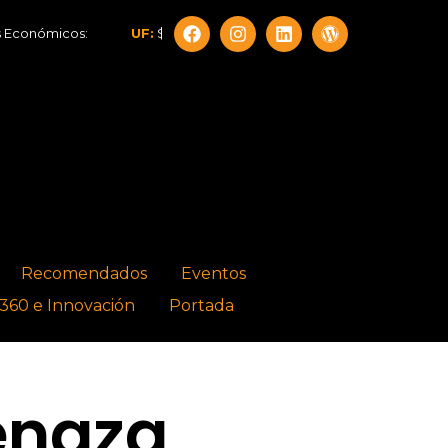
cos:
UF:
$40.844,79
Dólar:
$913,86
Euro:
$1.053,0
Recomendados
Eventos
360 e Innovación
Portada
enaza