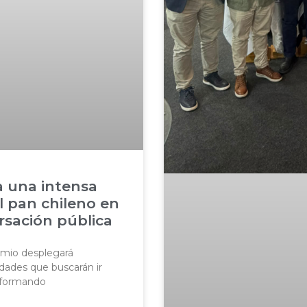
 una intensa
l pan chileno en
rsación pública
emio desplegará
dades que buscarán ir
nsformando