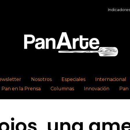
Indicadores Económi
ewsletter
Nosotros
Especiales
Internacional
l Pan en la Prensa
Columnas
Innovación
Pan 
ojos, una am