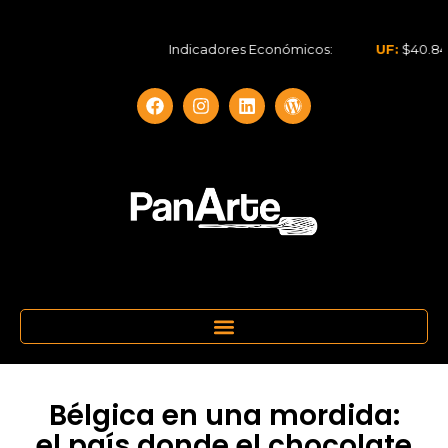
Indicadores Económicos:
UF:
$40.844,79
Bélgica en una mordida:
el país donde el chocolate