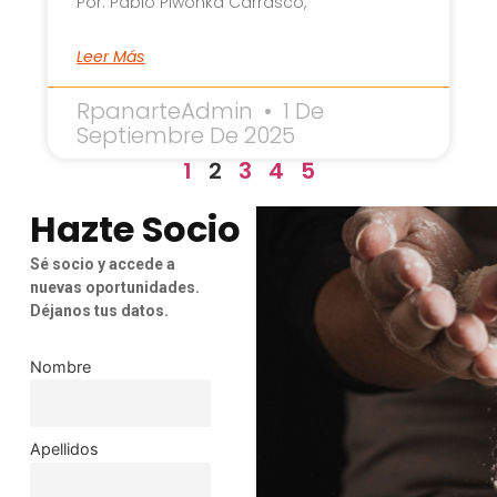
Por: Pablo Piwonka Carrasco,
Leer Más
RpanarteAdmin
1 De
Septiembre De 2025
1
2
3
4
5
Hazte Socio
Sé socio y accede a
nuevas oportunidades.
Déjanos tus datos.
Nombre
Apellidos