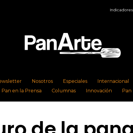
Indicadores Económic
ewsletter
Nosotros
Especiales
Internacional
l Pan en la Prensa
Columnas
Innovación
Pan 
turo de la pan