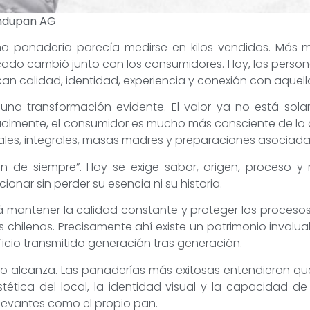
 Indupan AG
na panadería parecía medirse en kilos vendidos. Más m
cado cambió junto con los consumidores. Hoy, las perso
n calidad, identidad, experiencia y conexión con aquel
 una transformación evidente. El valor ya no está sola
tualmente, el consumidor es mucho más consciente de lo
les, integrales, masas madres y preparaciones asociadas 
n de siempre”. Hoy se exige sabor, origen, proceso y r
onar sin perder su esencia ni su historia.
 mantener la calidad constante y proteger los procesos
hilenas. Precisamente ahí existe un patrimonio invalua
ficio transmitido generación tras generación.
ya no alcanza. Las panaderías más exitosas entendieron
estética del local, la identidad visual y la capacidad d
levantes como el propio pan.