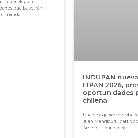
emio desplegará
dades que buscarán ir
nsformando
INDUPAN nueva
FIPAN 2026, pr
oportunidades p
chilena
Una delegación encabezad
Juan Mendiburu, participó 
América Latina para