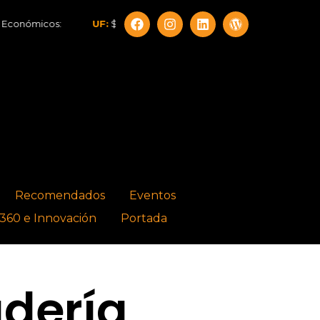
os:
UF:
$40.844,79
Dólar:
$913,86
Euro:
$1.053,08
Recomendados
Eventos
360 e Innovación
Portada
adería