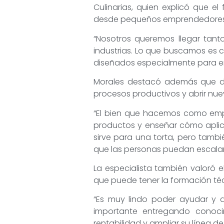
Culinarias, quien explicó que 
desde pequeños emprendedores h
“Nosotros queremos llegar tant
industrias. Lo que buscamos es 
diseñados especialmente para ent
Morales destacó además que det
procesos productivos y abrir nuev
“El bien que hacemos como empres
productos y enseñar cómo aplic
sirve para una torta, pero tam
que las personas puedan escalar 
La especialista también valoró e
que puede tener la formación té
“Es muy lindo poder ayudar y 
importante entregando conoci
rentabilidad y ampliar su línea d