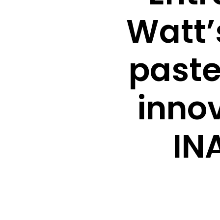
Watt’
paste
inno
IN