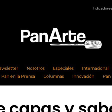
Indicadores Económi
ewsletter
Nosotros
Especiales
Internacional
l Pan en la Prensa
Columnas
Innovación
Pan 
e capas y sab