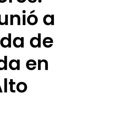
unió a
ada de
da en
lto