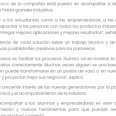
el foco de la compañía está puesto en acompañar a d
asta grandes industrias.
o a los estudiantes como a las emprendedoras, a las i
capacitar a las personas con todos los productos indust
regar mejores aplicaciones y mejores resultados”, señal
rás de cada solución existe un trabajo técnico y de i
as posibilidades creativas para los pasteleros.
a es facilitar los procesos. Nuestro rol es mostrar la t
arlos correctamente. Muchas veces alguien ve una bas
bién puede transformarse en un postre de vaso o en n
y proyectar mejor sus negocios”, explicó.
l creciente interés de las nuevas generaciones por la pa
cnica y el acompañamiento de la industria.
acompañar a los alumnos y emprendedores en este c
miento y nuevas herramientas para que puedan reno
e productos”, comentó.