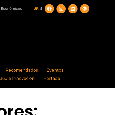
cos:
UF:
$40.844,79
Dólar:
$914,46
Euro:
$1.054,01
Recomendados
Eventos
360 e Innovación
Portada
ores: