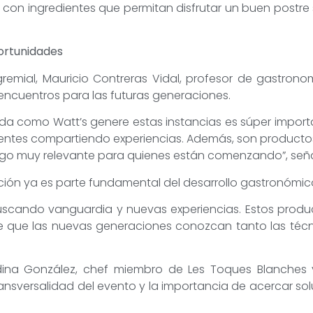
con ingredientes que permitan disfrutar un buen postre s
portunidades
emial, Mauricio Contreras Vidal, profesor de gastronom
encuentros para las futuras generaciones.
ada como Watt’s genere estas instancias es súper impor
centes compartiendo experiencias. Además, son productos
algo muy relevante para quienes están comenzando”, seña
ción ya es parte fundamental del desarrollo gastronómic
scando vanguardia y nuevas experiencias. Estos produc
te que las nuevas generaciones conozcan tanto las técn
dina González, chef miembro de Les Toques Blanches 
ransversalidad del evento y la importancia de acercar sol