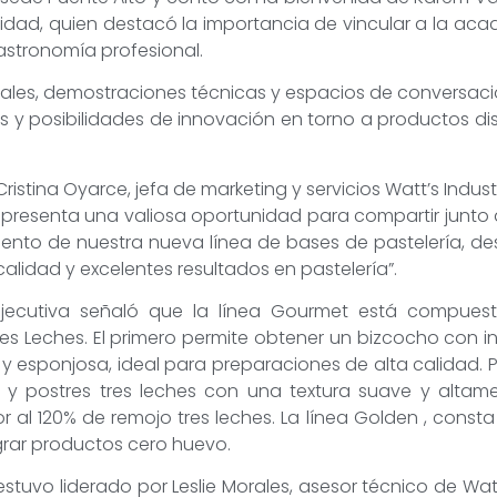
lidad, quien destacó la importancia de vincular a la ac
astronomía profesional.
rales, demostraciones técnicas y espacios de conversac
s y posibilidades de innovación en torno a productos d
istina Oyarce, jefa de marketing y servicios Watt’s Indust
 representa una valiosa oportunidad para compartir junto
ento de nuestra nueva línea de bases de pastelería, de
alidad y excelentes resultados en pastelería”.
ejecutiva señaló que la línea Gourmet está compues
s Leches. El primero permite obtener un bizcocho con i
esponjosa, ideal para preparaciones de alta calidad. Po
tas y postres tres leches con una textura suave y alta
r al 120% de remojo tres leches. La línea Golden , cons
grar productos cero huevo.
uvo liderado por Leslie Morales, asesor técnico de Watt’