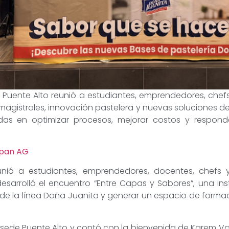
 Puente Alto reunió a estudiantes, emprendedores, chefs
agistrales, innovación pastelera y nuevas soluciones desa
das en optimizar procesos, mejorar costos y respond
upan AG
ió a estudiantes, emprendedores, docentes, chefs y 
desarrolló el encuentro “Entre Capas y Sabores”, una in
de la línea Doña Juanita y generar un espacio de formac
P sede Puente Alto y contó con la bienvenida de Karem Var