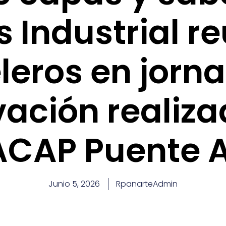
s Industrial re
leros en jorn
vación realiza
ACAP Puente A
Junio 5, 2026
RpanarteAdmin