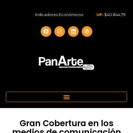
Indicadores Económicos:
UF:
$40.844,79
D
Gran Cobertura en los
medios de comunicación