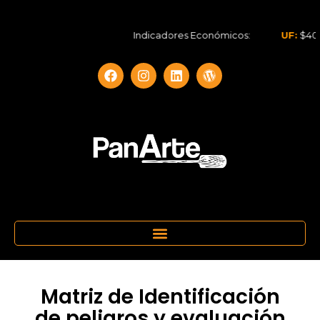
Indicadores Económicos:
UF:
$40.844,
Matriz de Identificación
de peligros y evaluación