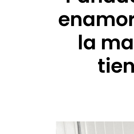
enamora
la ma
tie