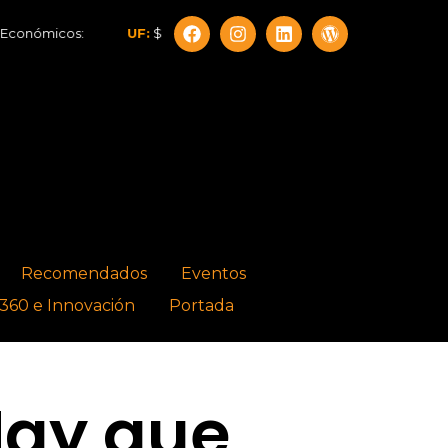
s:
UF:
$40.844,79
Dólar:
$911,58
Euro:
$1.053,36
Recomendados
Eventos
360 e Innovación
Portada
Hay que