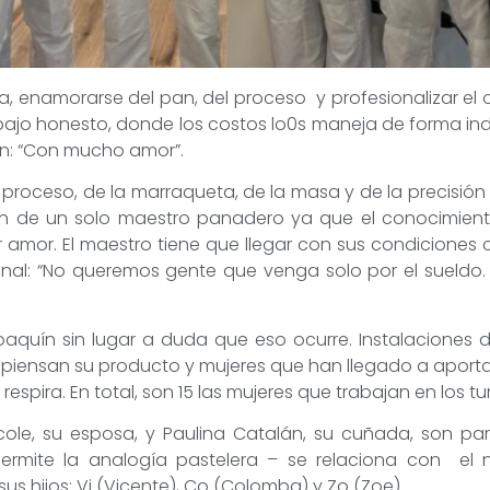
, enamorarse del pan, del proceso y profesionalizar el o
ajo honesto, donde los costos lo0s maneja de forma indiv
an: “Con mucho amor”.
proceso, de la marraqueta, de la masa y de la precisión 
n de un solo maestro panadero ya que el conocimiento
 amor. El maestro tiene que llegar con sus condiciones 
sonal: “No queremos gente que venga solo por el sueld
Joaquín sin lugar a duda que eso ocurre. Instalaciones 
piensan su producto y mujeres que han llegado a aport
espira. En total, son 15 las mujeres que trabajan en los t
icole, su esposa, y Paulina Catalán, su cuñada, son pa
permite la analogía pastelera – se relaciona con el
s hijos: Vi (Vicente), Co (Colomba) y Zo (Zoe).