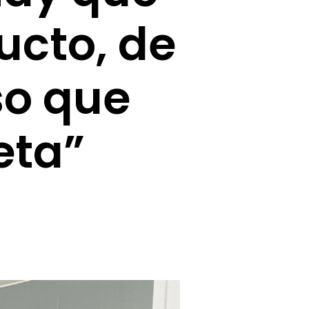
ucto, de
so que
eta”