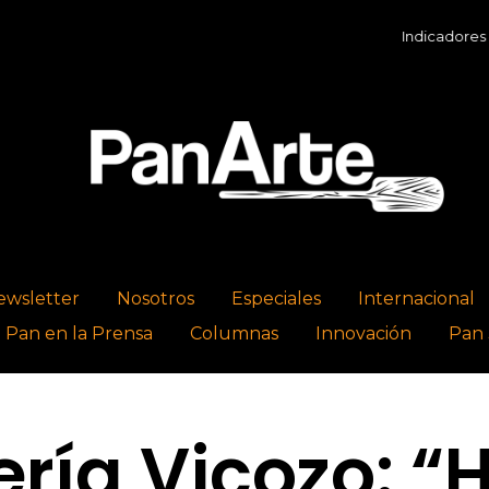
Indicadores Económico
ewsletter
Nosotros
Especiales
Internacional
l Pan en la Prensa
Columnas
Innovación
Pan 
ría Vicozo: “