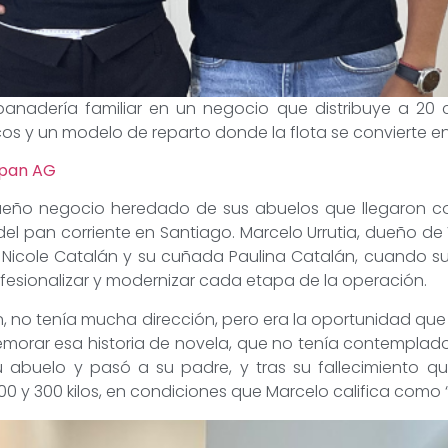
 panadería familiar en un negocio que distribuye a 
os y un modelo de reparto donde la flota se convierte e
upan AG
ño negocio heredado de sus abuelos que llegaron co
del pan corriente en Santiago. Marcelo Urrutia, dueño d
 Nicole Catalán y su cuñada Paulina Catalán, cuando su
sionalizar y modernizar cada etapa de la operación.
ven, no tenía mucha dirección, pero era la oportunidad 
emorar esa historia de novela, que no tenía contemplado
u abuelo y pasó a su padre, y tras su fallecimiento 
00 y 300 kilos, en condiciones que Marcelo califica como