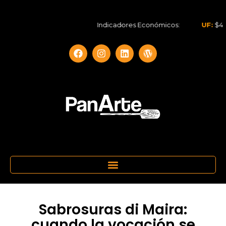
Indicadores Económicos:
UF:
$40.844
Sabrosuras di Maira:
cuando la vocación se