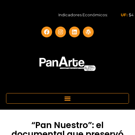
Indicadores Económicos:
UF:
$40.844
“Pan Nuestro”: el
documental que preservó