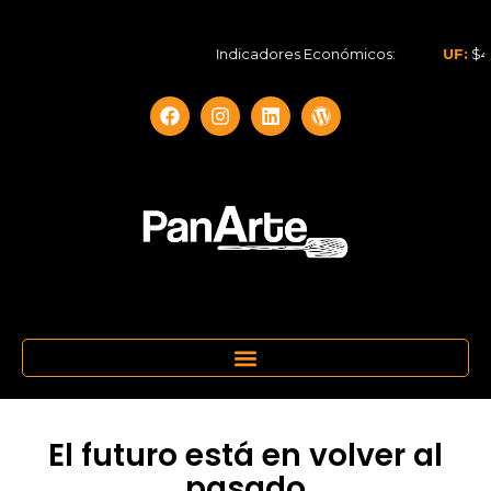
Indicadores Económicos:
UF:
$40.84
El futuro está en volver al
pasado